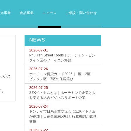
観光事業
食品事業
ニュース
ご相談・問い合わせ
NEWS
2026-07-31
Phu Yen Street Foods｜ホーチミン・ビン
タイン区のフーイエン海鮮
2026-07-26
ホーチミン賃貸ガイド2026｜1区・2区・
ネス)と
ビンタン区・7区の住居選び
2026-07-25
す。
SZKベトナムとは｜ホーチミンで企業と人
を支える総合ビジネスサポート企業
2026-07-24
ドンナイ市日系企業交流会にSZKベトナム
が参加｜日系企業約50社と行政機関が意見
交換
2026-07-22