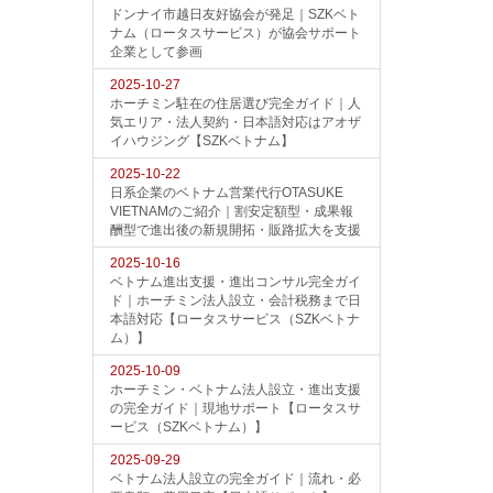
ドンナイ市越日友好協会が発足｜SZKベト
ナム（ロータスサービス）が協会サポート
企業として参画
2025-10-27
ホーチミン駐在の住居選び完全ガイド｜人
気エリア・法人契約・日本語対応はアオザ
イハウジング【SZKベトナム】
2025-10-22
日系企業のベトナム営業代行OTASUKE
VIETNAMのご紹介｜割安定額型・成果報
酬型で進出後の新規開拓・販路拡大を支援
2025-10-16
ベトナム進出支援・進出コンサル完全ガイ
ド｜ホーチミン法人設立・会計税務まで日
本語対応【ロータスサービス（SZKベトナ
ム）】
2025-10-09
ホーチミン・ベトナム法人設立・進出支援
の完全ガイド｜現地サポート【ロータスサ
ービス（SZKベトナム）】
2025-09-29
ベトナム法人設立の完全ガイド｜流れ・必