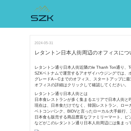
2024-05-31
レタントン日本人街周辺のオフィスにつ
レタントン通り日本人街近隣のle Thanh Ton通り、To
SZKベトナムで運営するアオザイハウジングでは、
グレードA～Cまでのオフィス、スタートアップに
オフィスの詳細はクリックして確認してください。
レタントン通り日本人街とは
日本食レストランが多く集まるエリアで日本人街と
現在は、日本食だけでなく、韓国レストラン、ロー
ベトコンバンク、BIDVと言ったローカル大手銀行、
日本食も販売する商品豊富なファミリーマート、ビ
などがこのレタントン通り日本人街周辺には集まっ