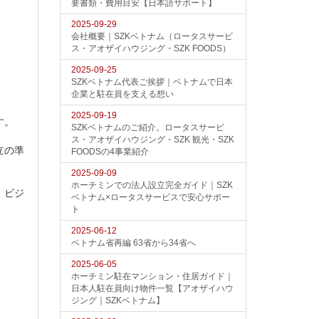
要書類・費用目安【日本語サポート】
2025-09-29
会社概要｜SZKベトナム（ロータスサービ
ス・アオザイハウジング・SZK FOODS）
2025-09-25
SZKベトナム代表ご挨拶｜ベトナムで日本
企業と駐在員を支える想い
2025-09-19
す。
SZKベトナムのご紹介。ロータスサービ
ス・アオザイハウジング・SZK 観光・SZK
立の準
FOODSの4事業紹介
2025-09-09
ホーチミンでの法人設立完全ガイド｜SZK
、ビジ
ベトナム×ロータスサービスで安心サポー
ト
2025-06-12
ベトナム省再編 63省から34省へ
2025-06-05
ホーチミン駐在マンション・住居ガイド｜
日本人駐在員向け物件一覧【アオザイハウ
ジング｜SZKベトナム】