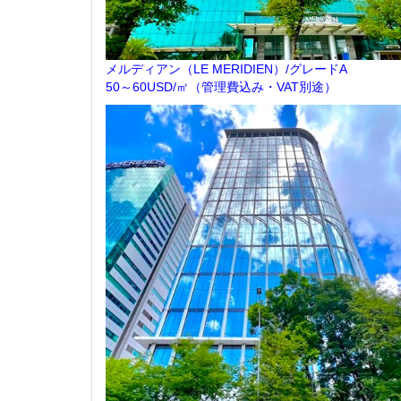
メルディアン（LE MERIDIEN）/グレードA
50～60USD/㎡（管理費込み・VAT別途）