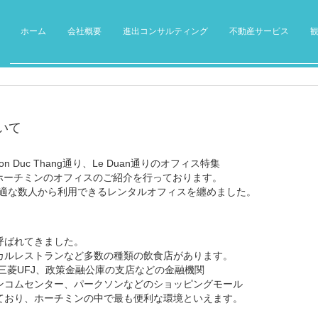
ホーム
会社概要
進出コンサルティング
不動産サービス
いて
n Duc Thang通り、Le Duan通りのオフィス特集
ホーチミンのオフィスのご紹介を行っております。
最適な数人から利用できるレンタルオフィスを纏めました。
呼ばれてきました。
カルレストランなど多数の種類の飲食店があります。
三菱UFJ、政策金融公庫の支店などの金融機関
ンコムセンター、パークソンなどのショッピングモール
ており、ホーチミンの中で最も便利な環境といえます。