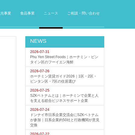
観光事業
食品事業
ニュース
ご相談・問い合わせ
NEWS
2026-07-31
Phu Yen Street Foods｜ホーチミン・ビン
タイン区のフーイエン海鮮
2026-07-26
ホーチミン賃貸ガイド2026｜1区・2区・
ビンタン区・7区の住居選び
2026-07-25
SZKベトナムとは｜ホーチミンで企業と人
を支える総合ビジネスサポート企業
2026-07-24
ドンナイ市日系企業交流会にSZKベトナム
が参加｜日系企業約50社と行政機関が意見
交換
2026-07-22