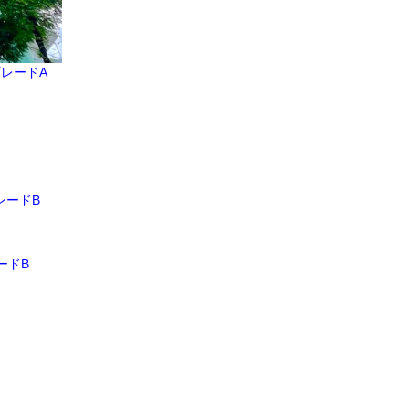
グレードA
レードB
ードB