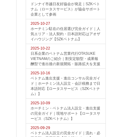
ドンナイ市越日友好協会が発足｜SZKベト
ナム（ロータスサービス）が協会サポート
企業として参画
2025-10-27
ホーチミン駐在の住居選び完全ガイド｜人
気エリア・法人契約・日本語対応はアオザ
イハウジング【SZKベトナム】
2025-10-22
日系企業のベトナム営業代行OTASUKE
VIETNAMのご紹介｜割安定額型・成果報
酬型で進出後の新規開拓・販路拡大を支援
2025-10-16
ベトナム進出支援・進出コンサル完全ガイ
ド｜ホーチミン法人設立・会計税務まで日
本語対応【ロータスサービス（SZKベトナ
ム）】
2025-10-09
ホーチミン・ベトナム法人設立・進出支援
の完全ガイド｜現地サポート【ロータスサ
ービス（SZKベトナム）】
2025-09-29
ベトナム法人設立の完全ガイド｜流れ・必