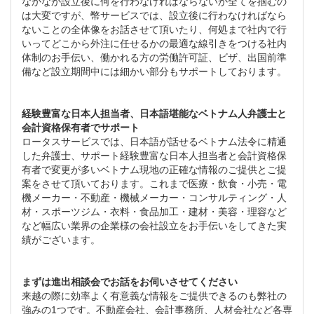
なかなか設立後に何を行わなければならないか全てを掴むの
は大変ですが、幣サービスでは、設立後に行わなければなら
ないことの全体像をお話させて頂いたり、何処まで社内で行
いってどこから外注に任せるかの最適な線引きをつける社内
体制のお手伝い、働かれる方の労働許可証、ビザ、出国前準
備など設立期間中には細かい部分もサポートしております。
経験豊富な日本人担当者、日本語堪能なベトナム人弁護士と
会計資格保有者でサポート
ロータスサービスでは、日本語が話せるベトナム法令に精通
した弁護士、サポート経験豊富な日本人担当者と会計資格保
有者で変更が多いベトナム現地の正確な情報のご提供とご提
案をさせて頂いております。これまで医療・飲食・小売・電
機メーカー・不動産・機械メーカー・コンサルティング・人
材・スポーツジム・衣料・食品加工・建材・美容・理容など
など幅広い業界の企業様の会社設立をお手伝いをしてきた実
績がございます。
まずは進出相談会でお話をお伺いさせてください
来越の際に効率よく有意義な情報をご提供できるのも弊社の
強みの1つです。不動産会社、会計事務所、人材会社など各専