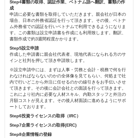
Step4書類の取得、認証作業、ベトナム語へ翻訳、書類の作
成
申請に必要な書類を取得していただきます。親会社が日本の
場合、日本の外務省認証を行って頂きます。その後、ベトナ
ム外務省での認証を行いベトナムで利用できるようになりま
す。この書類は設立申請書を作成にも利用致します。翻訳、
書類作成で約3週間程度かかります。
Step5設立申請
作成した申請書に親会社代表者、現地代表になられる方のサ
インと社判を押して頂き申請致します。
※設立申請中には、まずは人事・労務と会計・税務で何を行
わなければならないのかの全体像を見てもらい、何処まで社
内で行いどこから外注に任せるのかの線引きをお手伝いさせ
て頂きます。その後に会計会社との面談を行って頂きます。
これにより社内に必要な人材スキル、内勤スタッフと外注の
月額コストが見えます。その後人材面談に進めるようにサポ
ートしております。
Step6投資ライセンスの取得（IRC）
Step7企業ライセンスの取得(ERC)
Step8企業情報の登録