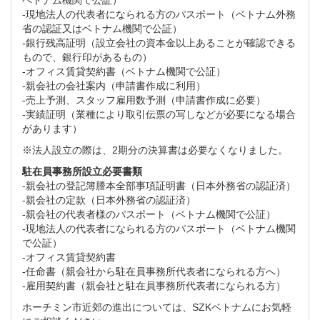
ベトナム機関で公証）
-現地法人の代表者になられる方のパスポート（ベトナム外務
省の認証又はベトナム機関で公証）
-銀行残高証明（設立会社の資本金以上あることが確認できる
もので、銀行印があるもの）
-オフィス賃貸契約書（ベトナム機関で公証）
-親会社の会社案内（申請書作成に利用）
-売上予測、スタッフ雇用数予測（申請書作成に必要）
-実績証明（業種により取引伝票の写しなどが必要になる場合
があります）
※法人設立の際は、2期分の決算書は必要なくなりました。
駐在員事務所設立必要書類
-親会社の登記簿謄本全部事項証明書（日本外務省の認証済）
-親会社の定款（日本外務省の認証済）
-親会社の代表者様のパスポート（ベトナム機関で公証）
-現地法人の代表者になられる方のパスポート（ベトナム機関
で公証）
-オフィス賃貸契約書
-任命書（親会社から駐在員事務所代表者になられる方へ）
-雇用契約書（親会社と駐在員事務所代表者になられる方）
ホーチミン市近郊の進出については、SZKベトナムにお気軽