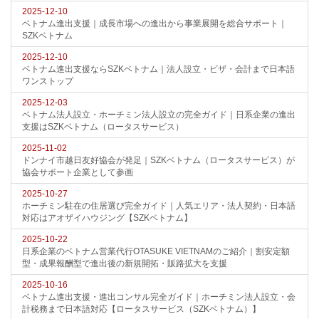
2025-12-10
ベトナム進出支援｜成長市場への進出から事業展開を総合サポート｜
SZKベトナム
2025-12-10
ベトナム進出支援ならSZKベトナム｜法人設立・ビザ・会計まで日本語
ワンストップ
2025-12-03
ベトナム法人設立・ホーチミン法人設立の完全ガイド｜日系企業の進出
支援はSZKベトナム（ロータスサービス）
2025-11-02
ドンナイ市越日友好協会が発足｜SZKベトナム（ロータスサービス）が
協会サポート企業として参画
2025-10-27
ホーチミン駐在の住居選び完全ガイド｜人気エリア・法人契約・日本語
対応はアオザイハウジング【SZKベトナム】
2025-10-22
日系企業のベトナム営業代行OTASUKE VIETNAMのご紹介｜割安定額
型・成果報酬型で進出後の新規開拓・販路拡大を支援
2025-10-16
ベトナム進出支援・進出コンサル完全ガイド｜ホーチミン法人設立・会
計税務まで日本語対応【ロータスサービス（SZKベトナム）】