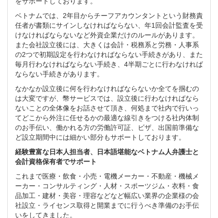
をサポートしております。
ベトナムでは、2年目からチーフアカウンタントという財務責
任者が書類にサインしなければならない、年1回会計監査を受
けなければならないなど外資企業だけのルールがあります。
また会社設立後には、大きくは会計・税務系と労務・人事系
の2つで初期設定を行わなければならない手続きがあり、また
毎月行わなければならない手続き、4半期ごとに行わなければ
ならない手続きがあります。
なかなか設立後に何を行わなければならないか全てを掴むの
は大変ですが、幣サービスでは、設立後に行わなければなら
ないことの全体像をお話させて頂き、何処まで社内で行いっ
てどこから外注に任せるかの最適な線引きをつける社内体制
のお手伝い、働かれる方の労働許可証、ビザ、出国前準備な
ど設立期間中には細かい部分もサポートしております。
経験豊富な日本人担当者、日本語堪能なベトナム人弁護士と
会計資格保有者でサポート
これまで医療・飲食・小売・電機メーカー・不動産・機械メ
ーカー・コンサルティング・人材・スポーツジム・衣料・食
品加工・建材・美容・理容などなど幅広い業界の企業様の会
社設立・ライセンス取得と開業までに行うべき準備のお手伝
いをしてきました。