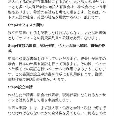
法人にするのか駐在事務所にするのか、また法人の場合もも
っとも多い1人有限会社の他2人有限会社、株式会社という形
態もあります。希望の会社名も考えて頂きます。社名は、ベ
トナム語の社名、英語の社名を用意するのが一般的です。
Step3オフィスの契約
設立申請書に住所を記載しなければならなく、また提出書類
としてオフィスとの賃貸契約書の公証が必要になります。
Step4書類の取得、認証作業、ベトナム語へ翻訳、書類の作
成
申請に必要な書類を取得していただきます。親会社が日本の
場合、日本の外務省認証を行って頂きます。その後、ベトナ
ム外務省での認証を行いベトナムで利用できるようになりま
す。この書類は設立申請書を作成にも利用致します。翻訳、
書類作成で約3週間程度かかります。
Step5設立申請
作成した申請書に親会社代表者、現地代表になられる方のサ
インと社判を押して頂き申請致します。
※設立申請中には、まずは人事・労務と会計・税務で何を行
わなければならないのかの全体像を見てもらい、何処まで社