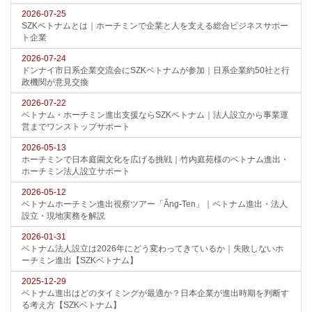
2026-07-25
SZKベトナムとは｜ホーチミンで企業と人を支える総合ビジネスサポー
ト企業
2026-07-24
ドンナイ市日系企業交流会にSZKベトナムが参加｜日系企業約50社と行
政機関が意見交換
2026-07-22
ベトナム・ホーチミン進出支援ならSZKベトナム｜法人設立から事業運
営までワンストップサポート
2026-05-13
ホーチミンで日本庭園文化を広げる挑戦｜竹内庭苑様のベトナム進出・
ホーチミン法人設立サポート
2026-05-12
ベトナムホーチミン進出視察ツアー「Ăng-Ten」｜ベトナム進出・法人
設立・現地実務を解説
2026-01-31
ベトナム法人設立は2026年にどう変わってきているか｜失敗しないホ
ーチミン進出【SZKベトナム】
2025-12-29
ベトナム進出はどのタイミングが最適か？日本企業が進出時期を判断す
る考え方【SZKベトナム】