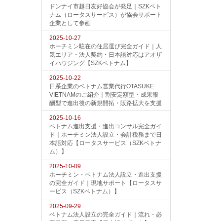
ドンナイ市越日友好協会が発足｜SZKベト
ナム（ロータスサービス）が協会サポート
企業として参画
2025-10-27
ホーチミン駐在の住居選び完全ガイド｜人
気エリア・法人契約・日本語対応はアオザ
イハウジング【SZKベトナム】
2025-10-22
日系企業のベトナム営業代行OTASUKE
VIETNAMのご紹介｜割安定額型・成果報
酬型で進出後の新規開拓・販路拡大を支援
2025-10-16
ベトナム進出支援・進出コンサル完全ガイ
ド｜ホーチミン法人設立・会計税務まで日
本語対応【ロータスサービス（SZKベトナ
ム）】
2025-10-09
ホーチミン・ベトナム法人設立・進出支援
の完全ガイド｜現地サポート【ロータスサ
ービス（SZKベトナム）】
2025-09-29
ベトナム法人設立の完全ガイド｜流れ・必