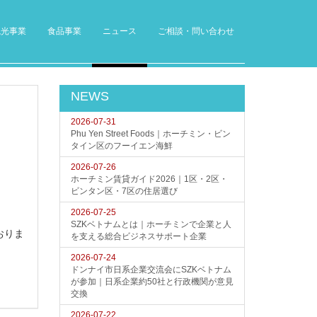
観光事業
食品事業
ニュース
ご相談・問い合わせ
NEWS
2026-07-31
Phu Yen Street Foods｜ホーチミン・ビン
タイン区のフーイエン海鮮
2026-07-26
ホーチミン賃貸ガイド2026｜1区・2区・
ビンタン区・7区の住居選び
2026-07-25
SZKベトナムとは｜ホーチミンで企業と人
おりま
を支える総合ビジネスサポート企業
2026-07-24
ドンナイ市日系企業交流会にSZKベトナム
が参加｜日系企業約50社と行政機関が意見
交換
2026-07-22