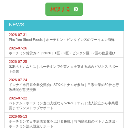
相談する
NEWS
2026-07-31
Phu Yen Street Foods｜ホーチミン・ビンタイン区のフーイエン海鮮
2026-07-26
ホーチミン賃貸ガイド2026｜1区・2区・ビンタン区・7区の住居選び
2026-07-25
SZKベトナムとは｜ホーチミンで企業と人を支える総合ビジネスサポー
ト企業
2026-07-24
ドンナイ市日系企業交流会にSZKベトナムが参加｜日系企業約50社と行
政機関が意見交換
2026-07-22
ベトナム・ホーチミン進出支援ならSZKベトナム｜法人設立から事業運
営までワンストップサポート
2026-05-13
ホーチミンで日本庭園文化を広げる挑戦｜竹内庭苑様のベトナム進出・
ホーチミン法人設立サポート