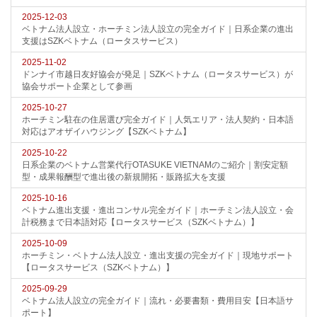
2025-12-03
ベトナム法人設立・ホーチミン法人設立の完全ガイド｜日系企業の進出
支援はSZKベトナム（ロータスサービス）
2025-11-02
ドンナイ市越日友好協会が発足｜SZKベトナム（ロータスサービス）が
協会サポート企業として参画
2025-10-27
ホーチミン駐在の住居選び完全ガイド｜人気エリア・法人契約・日本語
対応はアオザイハウジング【SZKベトナム】
2025-10-22
日系企業のベトナム営業代行OTASUKE VIETNAMのご紹介｜割安定額
型・成果報酬型で進出後の新規開拓・販路拡大を支援
2025-10-16
ベトナム進出支援・進出コンサル完全ガイド｜ホーチミン法人設立・会
計税務まで日本語対応【ロータスサービス（SZKベトナム）】
2025-10-09
ホーチミン・ベトナム法人設立・進出支援の完全ガイド｜現地サポート
【ロータスサービス（SZKベトナム）】
2025-09-29
ベトナム法人設立の完全ガイド｜流れ・必要書類・費用目安【日本語サ
ポート】